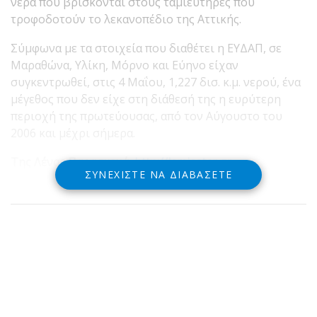
νερά που βρίσκονται στους ταμιευτήρες που
τροφοδοτούν το λεκανοπέδιο της Αττικής.
Σύμφωνα με τα στοιχεία που διαθέτει η ΕΥΔΑΠ, σε
Μαραθώνα, Υλίκη, Μόρνο και Εύηνο είχαν
συγκεντρωθεί, στις 4 Μαΐου, 1,227 δισ. κ.μ. νερού, ένα
μέγεθος που δεν είχε στη διάθεσή της η ευρύτερη
περιοχή της πρωτεύουσας, από τον Αύγουστο του
2006 και μέχρι σήμερα.
Της Λένας Παρασκευά,
http://lamiastar.gr
ΣΥΝΕΧΊΣΤΕ ΝΑ ΔΙΑΒΆΣΕΤΕ