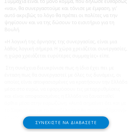
Συμμαχία είναι το μόνο κόμμα, που δήλωσε ευθαρσώς
«ναι», θα συνεργαστούμε και τόνισε με έμφαση, γι’
αυτό ακριβώς το λόγο θα πρέπει οι πολίτες να την
ψηφίσουν και να της δώσουν το εισιτήριο για τη
Βουλή.
«Η λογική της άρνησης της συνεργασίας, είναι μια
λάθος λογική σήμερα. Η χώρα χρειάζεται συνεργασίες,
η χώρα χρειάζεται ευρύτερες συμμαχίες» είπε.
Στη συνέχεια διευκρίνισε πως η ίδια έχει πει με
ένταση πως θα συνεργαστεί με όλες τις δυνάμεις, οι
οποίες είναι αποφασισμένες να κρατήσουν την Ελλάδα
μέσα στο ευρώ, να εφαρμόσουν τις μεταρρυθμίσεις
και είναι αποφασισμένες η Ελλάδα να ξανασταθεί
όρθια μέσα στην ευρωζώνη. «Αυτό σημαίνει ότι και με
το Σαμαρά και με το Βενιζέλο (σ.σ.θα συνεργαζόμουν)»
τόνισε.
ΣΥΝΕΧΊΣΤΕ ΝΑ ΔΙΑΒΆΣΕΤΕ