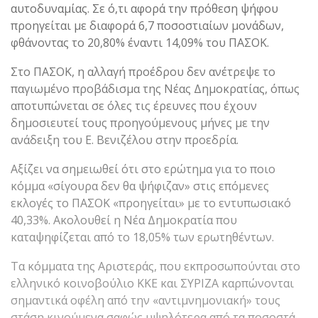
αυτοδυναμίας. Σε ό,τι αφορά την πρόθεση ψήφου
προηγείται με διαφορά 6,7 ποσοστιαίων μονάδων,
φθάνοντας το 20,80% έναντι 14,09% του ΠΑΣΟΚ.
Στο ΠΑΣΟΚ, η αλλαγή προέδρου δεν ανέτρεψε το
παγιωμένο προβάδισμα της Νέας Δημοκρατίας, όπως
αποτυπώνεται σε όλες τις έρευνες που έχουν
δημοσιευτεί τους προηγούμενους μήνες με την
ανάδειξη του Ε. Βενιζέλου στην προεδρία.
Αξίζει να σημειωθεί ότι στο ερώτημα για το ποιο
κόμμα «σίγουρα δεν θα ψήφιζαν» στις επόμενες
εκλογές το ΠΑΣΟΚ «προηγείται» με το εντυπωσιακό
40,33%. Ακολουθεί η Νέα Δημοκρατία που
καταψηφίζεται από το 18,05% των ερωτηθέντων.
Τα κόμματα της Αριστεράς, που εκπροσωπούνται στο
ελληνικό κοινοβούλιο ΚΚΕ και ΣΥΡΙΖΑ καρπώνονται
σημαντικά οφέλη από την «αντιμνημονιακή» τους
στάση κινούμενα σαφώς υψηλότερα από τα ποσοστά