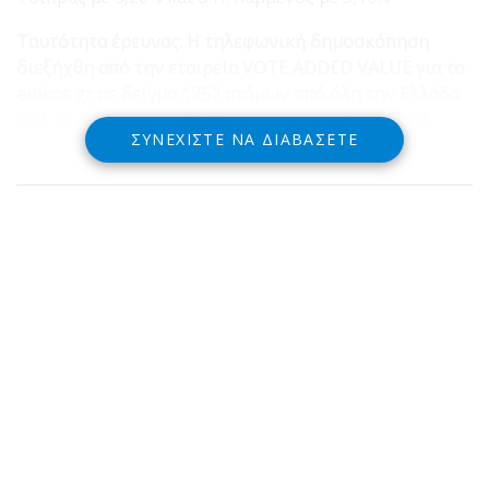
Ταυτότητα έρευνας:
Η τηλεφωνική δημοσκόπηση
διεξήχθη από την εταιρεία VOTE ADDED VALUE
για το
enikos.gr σε δείγμα 1252 ατόμων από όλη την Ελλάδα
από τις 31 Μαρτίου 2012 έως τις 5 Απριλίου 2012.
ΣΥΝΕΧΊΣΤΕ ΝΑ ΔΙΑΒΆΣΕΤΕ