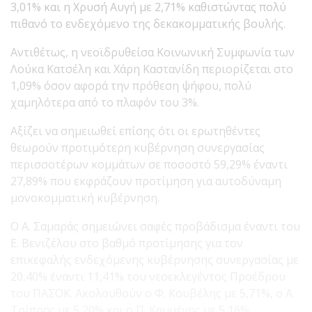
3,01% και η Χρυσή Αυγή με 2,71% καθιστώντας πολύ
πιθανό το ενδεχόμενο της δεκακομματικής βουλής.
Αντιθέτως, η νεοϊδρυθείσα Κοινωνική Συμφωνία των
Λούκα Κατσέλη και Χάρη Καστανίδη περιορίζεται στο
1,09% όσον αφορά την πρόθεση ψήφου, πολύ
χαμηλότερα από το πλαφόν του 3%.
Αξίζει να σημειωθεί επίσης ότι οι ερωτηθέντες
θεωρούν προτιμότερη κυβέρνηση συνεργασίας
περισσοτέρων κομμάτων σε ποσοστό 59,29% έναντι
27,89% που εκφράζουν προτίμηση για αυτοδύναμη
μονοκομματική κυβέρνηση.
Ο Α. Σαμαράς σημειώνει σαφές προβάδισμα έναντι του
Ε. Βενιζέλου στο βαθμό προτίμησης για τον
επικεφαλής ενδεχόμενης κυβέρνησης συνεργασίας με
20,40% έναντι 11,41% του νεοεκλεγέντος Προέδρου
του ΠΑΣΟΚ. Ακολουθούν ο Φ. Κουβέλης με 5,71%, ο Α.
Τσίπρας με 5,20% και ο Π. Καμμένος με 5,16%