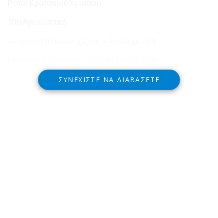
Ρεπό: Κρισσαίος Χρισσού
10η Αγωνιστική
Αναγέννηση Βουνιχώρας – Ακαδημία 94
Κρισσαίος Χρισσού – Οιάνθη Γαλαξιδίου
Ρεπό: Ελπίδες
ΣΥΝΕΧΊΣΤΕ ΝΑ ΔΙΑΒΆΣΕΤΕ