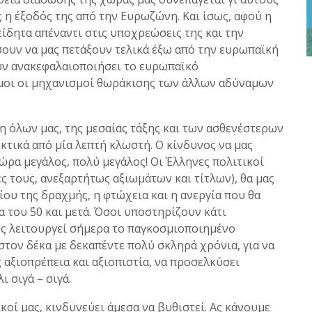
 η έξοδός της από την Ευρωζώνη. Και ίσως, αφού η
ίδητα απέναντι στις υποχρεώσεις της και την
ουν να μας πετάξουν τελικά έξω από την ευρωπαϊκή
ουν ανακεφαλαιοποιήσει το ευρωπαϊκό
ιμοι οι μηχανισμοί θωράκισης των άλλων αδύναμων
η όλων μας, της μεσαίας τάξης και των ασθενέστερων
τικά από μία λεπτή κλωστή. Ο κίνδυνος να μας
τώρα μεγάλος, πολύ μεγάλος! Οι Έλληνες πολιτικοί
 τους, ανεξαρτήτως αξιωμάτων και τίτλων), θα μας
υ της δραχμής, η φτώχεια και η ανεργία που θα
α του ΄50 και μετά. Όσοι υποστηρίζουν κάτι
ως λειτουργεί σήμερα το παγκοσμιοποιημένο
τον δέκα με δεκαπέντε πολύ σκληρά χρόνια, για να
 αξιοπρέπεια και αξιοπιστία, να προσελκύσει
 σιγά – σιγά.
κοί μας, κινδυνεύει άμεσα να βυθιστεί. Ας κάνουμε