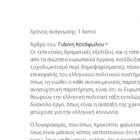
-
Χρόνος ανάγνωσης: 1 λεπτό
Άρθρο του
Γιάννη Κοτόφωλου
*
Οι τελευταίες δραματικές εξελίξεις και η τα
από τα ανώτατα ευρωπαϊκά όργανα, κατέδειξαν
τυχοδιωκτισμό περί δημοψηφίσματος), πόσο α
επικεφαλής του ελληνικού πολιτικού συστήμα
όπως τη νιώθει ο κάθε αντικειμενικός παρατ
ανησυχητική παρατήρηση, είναι ότι οι Ευρωπα
θεωρούν την ελληνική πολιτική τάξη εντελώς 
δύσκολο έργο, όπως είναι η ανάταξη της χρ
φτώχειας για την ελληνική κοινωνία.
Ο λογαριασμός, που όπως προκύπτει φαίνεται 
ίσως είναι μάταιος κόπος να πιστεύουν ότι η
ευρώ. Ίσως να θεωρούν, κιόλας, ότι η προσπ