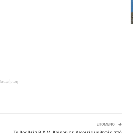
 Διαφήμιση -
ΕΠΌΜΕΝΟ
Τα βραβεία Β.& Μ. Κρίκου σε Δωριείς μαθητές από