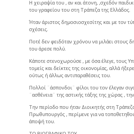
Η χειραψία του , αν και άτονη, ,σχεδόν παιδι
του γραφείου του στη Τράπεζα της Ελλάδος.
Ήταν άριστος δημοσιοσχεσίτης και με τον τύπο
σχέσεις.
Ποτέ δεν φειδόταν χρόνου να μιλάει στους δ
του άρεσε πολύ.
Κάποτε στενοχωρούσε , με όσα έλεγε, τους Υπ
τομείς και δείκτες της οικονομίας, αλλά ήξερ
ούτως ή άλλως αντιπαραθέσεις του.
Πολλοί ¨άσπονδοι¨ φίλοι του τον έλεγαν σιγ
¨ασθένεια¨ της αστικής τάξης της χώρας , τη
Την περίοδο που ήταν Διοικητής στη Τράπεζα
Πρωθυπουργός , περίμενε για να τοποθετηθούν
άποψή του.
ΤΟ ΒΙΟΓΡΑΦΙΚΟ ΤΟΥ