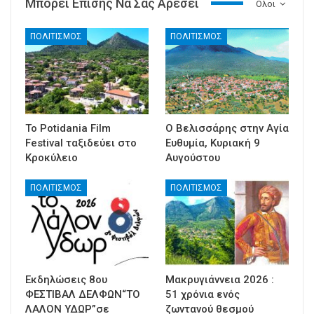
Μπορεί Επίσης Να Σας Αρέσει
Ολοι
ΠΟΛΙΤΙΣΜΟΣ
ΠΟΛΙΤΙΣΜΟΣ
Το Potidania Film
Ο Βελισσάρης στην Αγία
Festival ταξιδεύει στο
Ευθυμία, Κυριακή 9
Κροκύλειο
Αυγούστου
ΠΟΛΙΤΙΣΜΟΣ
ΠΟΛΙΤΙΣΜΟΣ
Εκδηλώσεις 8ου
Μακρυγιάννεια 2026 :
ΦΕΣΤΙΒΑΛ ΔΕΛΦΩΝ“ΤΟ
51 χρόνια ενός
ΛΑΛΟΝ ΥΔΩΡ”σε
ζωντανού θεσμού