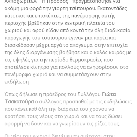
Αλποχωριτών ¨Η Πρόοδος¨ πραγματοποίησε για
ακόμη μια φορά την γιορτή τσίπουρου. Εκατοντάδες
κάτοικοι και επισκέπτες της πανέμορφης αυτής
περιοχής βρέθηκαν στην κεντρική πλατεία του
χωριού και αφού είδαν από κοντά την όλη διαδικασία
παραγωγής του τσίπουρου έγιναν μια παρέα και
διασκέδασαν μέχρι αργά το απόγευμα. στην επιτυχία
της όλης διοργάνωσης βοήθησε και ο καλός καιρός με
τις υψηλές για την περίοδο θερμοκρασίες που
αποτέλεσε κίνητρο για πολλούς να ανηφορίσουν στο
πανέμορφο χωριό και να συμμετάσχουν στην
εκδήλωση.
Όπως δήλωσε η πρόεδρος του Συλλόγου
Γιώτα
Τσακατούρα
ο σύλλογος προσπαθεί με τις εκδηλώσεις
που κάνει καθ όλη την διάρκεια του χρόνου να
κρατήσει τους νέους στο χωριό και να τους δώσει
αφορμή να δουν και να γνωρίσουν τις ρίζες τους.
Οι νέοι του χωριού δεν έμειναν αμέτοχοι στην