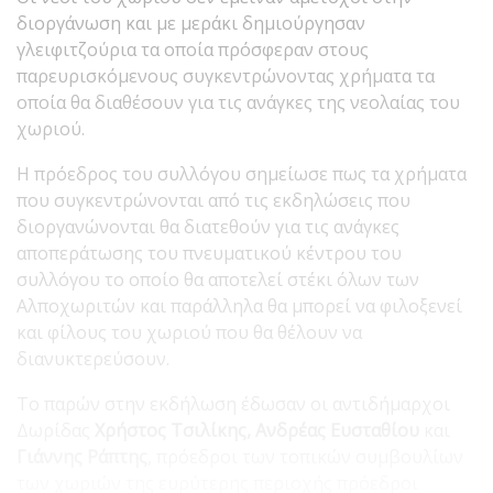
διοργάνωση και με μεράκι δημιούργησαν
γλειφιτζούρια τα οποία πρόσφεραν στους
παρευρισκόμενους συγκεντρώνοντας χρήματα τα
οποία θα διαθέσουν για τις ανάγκες της νεολαίας του
χωριού.
Η πρόεδρος του συλλόγου σημείωσε πως τα χρήματα
που συγκεντρώνονται από τις εκδηλώσεις που
διοργανώνονται θα διατεθούν για τις ανάγκες
αποπεράτωσης του πνευματικού κέντρου του
συλλόγου το οποίο θα αποτελεί στέκι όλων των
Αλποχωριτών και παράλληλα θα μπορεί να φιλοξενεί
και φίλους του χωριού που θα θέλουν να
διανυκτερεύσουν.
Το παρών στην εκδήλωση έδωσαν οι αντιδήμαρχοι
Δωρίδας
Χρήστος Τσιλίκης, Ανδρέας Ευσταθίου
και
Γιάννης Ράπτης
, πρόεδροι των τοπικών συμβουλίων
των χωριών της ευρύτερης περιοχής πρόεδροι