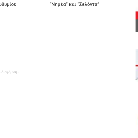
υθυμίου
“Νηρέα” και “Σελόντα”
- Διαφήμιση -