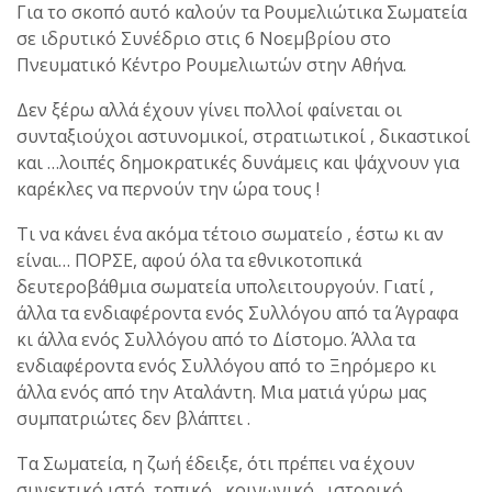
Για το σκοπό αυτό καλούν τα Ρουμελιώτικα Σωματεία
σε ιδρυτικό Συνέδριο στις 6 Νοεμβρίου στο
Πνευματικό Κέντρο Ρουμελιωτών στην Αθήνα.
Δεν ξέρω αλλά έχουν γίνει πολλοί φαίνεται οι
συνταξιούχοι αστυνομικοί, στρατιωτικοί , δικαστικοί
και …λοιπές δημοκρατικές δυνάμεις και ψάχνουν για
καρέκλες να περνούν την ώρα τους !
Τι να κάνει ένα ακόμα τέτοιο σωματείο , έστω κι αν
είναι… ΠΟΡΣΕ, αφού όλα τα εθνικοτοπικά
δευτεροβάθμια σωματεία υπολειτουργούν. Γιατί ,
άλλα τα ενδιαφέροντα ενός Συλλόγου από τα Άγραφα
κι άλλα ενός Συλλόγου από το Δίστομο. Άλλα τα
ενδιαφέροντα ενός Συλλόγου από το Ξηρόμερο κι
άλλα ενός από την Αταλάντη. Μια ματιά γύρω μας
συμπατριώτες δεν βλάπτει .
Τα Σωματεία, η ζωή έδειξε, ότι πρέπει να έχουν
συνεκτικό ιστό, τοπικό , κοινωνικό , ιστορικό ,