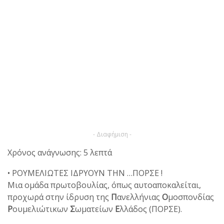
- Διαφήμιση -
Χρόνος ανάγνωσης: 5 λεπτά
• ΡΟΥΜΕΛΙΩΤΕΣ ΙΔΡΥΟΥΝ ΤΗΝ …ΠΟΡΣΕ !
Μια ομάδα πρωτοβουλίας, όπως αυτοαποκαλείται,
προχωρά στην ίδρυση της
Π
ανελλήνιας
Ο
μοσπονδίας
Ρ
ουμελιώτικων
Σ
ωματείων
Ε
λλάδος (ΠΟΡΣΕ).