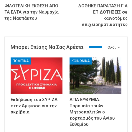
ΦΙΛΟΤΕΛΙΚΗ ΕΚΘΕΣΗ ΑΠΟ
ΔΟΘΗΚΕ ΠΑΡΑΤΑΣΗ ΓΙΑ
ΤΑ ΕΛΤΑ για την Ναυμαχία
ΕΠΙΔΟΤΗΣΕΙΣ σε
της Ναυπάκτου
καινοτόμες
επιχειρηματικότητες
Μπορεί Επίσης Να Σας Αρέσει
Ολοι
ΠΟΛΙΤΙΚΑ
ΚΟΙΝΩΝΙΚΑ
Εκδήλωση του ΣΥΡΙΖΑ
ΑΓΙΑ ΕΥΘΥΜΙΑ:
στην Άμφισσα για την
Παρουσία τριών
ακρίβεια
Μητροπολιτών ο
εορτασμός του Αγίου
Ευθυμίου