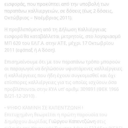
εισφοράς, που προκύπτει από την υποβολή των
παραπάνω καλλιεργειών, σε δόσεις (έως 2 δόσεις,
Οκτώβριος – Νοέμβριος 2011).
Η προβλεπόμενη από τη Δήλωση Καλλιέργειας
εισφορά θα καταβάλλεται μετρητοίς, στο λογαριασμό
ΜΠ 620 του ΕΛ.Γ.Α. στην ΑΤΕ, μέχρι 17 Οκτωβρίου
2011 (εφάπαξ ή Α΄ δόση).
Επισημαίνουμε ότι με τον παραπάνω τρόπο μπορούν
οι παραγωγοί να δηλώσουν υφιστάμενες καλλιέργειες
ή καλλιέργειες που ήδη έχουν συγκομισθεί και όχι
επίσπορες καλλιέργειες για τις οποίες ισχύουν όσα
προβλέπονται στην ΚΥΑ υπ’ αριθμ. 309891 (ΦΕΚ 1966
Β΄/21-12-2010) .
• ΨΗΦΟ ΚΑΜΙΝΗ ΣΕ ΚΑΠΕΝΤΖΩΝΗ !
Επιτυχημένη θεωρείται η πρώτη παρουσία του
Δημάρχου Δωρίδας
Γιώργου Καπεντζώνη
στις