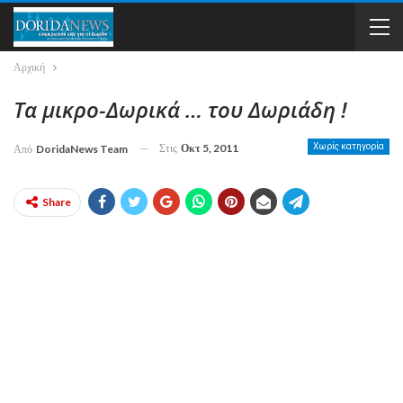
Αρχική
Τα μικρο-Δωρικά … του Δωριάδη !
Στις
Οκτ 5, 2011
Χωρίς κατηγορία
Από
DoridaNews Team
Share