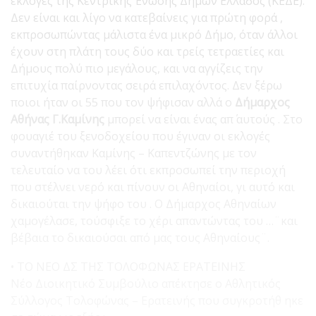
εκλογές της Κεντρικής Ένωσης Δήμων Ελλάδος (ΚΕΔΕ).
Δεν είναι και λίγο να κατεβαίνεις για πρώτη φορά ,
εκπροσωπώντας μάλιστα ένα μικρό Δήμο, όταν άλλοι
έχουν στη πλάτη τους δύο και τρείς τετραετίες και
Δήμους πολύ πιο μεγάλους, και να αγγίζεις την
επιτυχία παίρνοντας σειρά επιλαχόντος. Δεν ξέρω
ποιοι ήταν οι 55 που τον ψήφισαν αλλά ο
Δήμαρχος
Αθήνας Γ.Καμίνης
μπορεί να είναι ένας απ΄ αυτούς . Στο
φουαγιέ του ξενοδοχείου που έγιναν οι εκλογές
συναντήθηκαν Καμίνης – Καπεντζώνης με τον
τελευταίο να του λέει ότι εκπροσωπεί την περιοχή
που στέλνει νερό και πίνουν οι Αθηναίοι, γι αυτό και
δικαιούται την ψήφο του . Ο Δήμαρχος Αθηναίων
χαμογέλασε, τούσφιξε το χέρι απαντώντας του …¨και
βέβαια το δικαιούσαι από μας τους Αθηναίους¨.
• ΤΟ ΝΕΟ ΔΣ ΤΗΣ ΤΟΛΟΦΩΝΑΣ ΕΡΑΤΕΙΝΗΣ
Νέο Διοικητικό Συμβούλιο απέκτησε ο Αθλητικός
Σύλλογος Τολοφώνας – Ερατεινής που συγκροτήθ ηκε