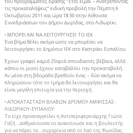
του προγράμματος δράσης “Έτσι είμαι – Ανατρέποντας
τις προκαταλήψεις” ειδική προβολή την Πέµπτη 6
Οκτωβρίου 2011 και ώρα 18:30 στην Αίθουσα
Συνεδριάσεων του ∆ήµου ∆ωρίδας, στο Λιδωρίκι.
• ΜΠΟΡΕΙ ΚΑΙ ΝΑ ΛΕΙΤΟΥΡΓΗΣΕΙ ΤΟ ΙΕΚ
Ένα βήμα θέλει ακόμα ώστε να μπορέσει να
λειτουργήσει το Δημόσιο ΙΕΚ στο Καστράκι Ευπαλίου.
Έχουν γραφεί καμιά 25αριά σπουδαστές βέβαια, αλλά
κάπου οι μισοί έχουν καταβάλλει την προκαταβολή .
Αν μέσα στη βδομάδα βρεθούν ένας – δύο ακόμα να
πληρώσουν τότε το τμήμα θα λειτουργήσει και θα
είναι μεγάλη επιτυχία για την περιοχή.
• ΑΠΟΚΑΤΑΣΤΑΣΗ ΒΛΑΒΩΝ ΔΡΟΜΟΥ ΑΜΦΙΣΣΑΣ-
ΛΙΔΩΡΙΚΟΥ-ΕΥΠΑΛΙΟΥ
Το είχε προαναγγείλει η Αντιπεριφερειάρχης Γιώτα
Γαζή …ασθμαίνουσα το ανακοίνωσε και η βουλευτής
για να πάρει τα …συχαρίκια από το λαό της Φωκίδας .