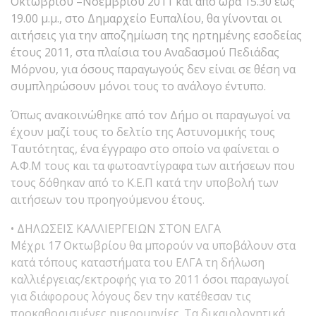
Οκτωβρίου –Νοεμβρίου 2011 και από ώρα 15.30 έως
19.00 μ.μ., στο Δημαρχείο Ευπαλίου, θα γίνονται οι
αιτήσεις για την αποζημίωση της ηρτημένης εσοδείας
έτους 2011, στα πλαίσια του Αναδασμού Πεδιάδας
Μόρνου, για όσους παραγωγούς δεν είναι σε θέση να
συμπληρώσουν μόνοι τους το ανάλογο έντυπο.
Όπως ανακοινώθηκε από τον Δήμο οι παραγωγοί να
έχουν μαζί τους το δελτίο της Αστυνομικής τους
Ταυτότητας, ένα έγγραφο στο οποίο να φαίνεται ο
Α.Φ.Μ τους και τα φωτοαντίγραφα των αιτήσεων που
τους δόθηκαν από το Κ.Ε.Π κατά την υποβολή των
αιτήσεων του προηγούμενου έτους.
• ΔΗΛΩΣΕΙΣ ΚΑΛΛΙΕΡΓΕΙΩΝ ΣΤΟΝ ΕΛΓΑ
Μέχρι 17 Οκτωβρίου θα μπορούν να υποβάλουν στα
κατά τόπους καταστήματα του ΕΛΓΑ τη δήλωση
καλλιέργειας/εκτροφής για το 2011 όσοι παραγωγοί
για διάφορους λόγους δεν την κατέθεσαν τις
προκαθορισμένες ημερομηνίες. Τα δικαιολογητικά