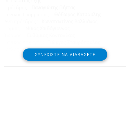
σε σώμα ως εξής :
Πρόεδρος :
Παναγιώτης Πήττας
Γενικός Γραμματέας :
Θόδωρος Κατσούλης
Αντιπρόεδρος :
Κωνσταντίνος Βαλλιάνος
Ταμίας :
Νίκος Χαιδόγιαννος
Έφορος :
Ευθύμιος Κοντονίκος
Γενικός Αρχηγός :
Γιώργος Σταυρόπουλος
Μέλος :
Παναγιώτης Καραστάθης
ΣΥΝΕΧΊΣΤΕ ΝΑ ΔΙΑΒΆΣΕΤΕ