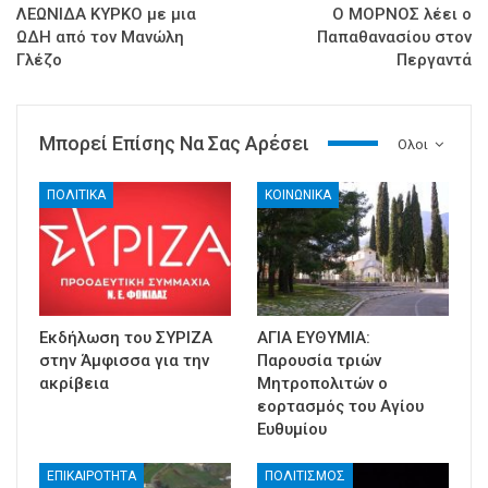
ΛΕΩΝΙΔΑ ΚΥΡΚΟ με μια
Ο ΜΟΡΝΟΣ λέει ο
ΩΔΗ από τον Μανώλη
Παπαθανασίου στον
Γλέζο
Περγαντά
Μπορεί Επίσης Να Σας Αρέσει
Ολοι
ΠΟΛΙΤΙΚΑ
ΚΟΙΝΩΝΙΚΑ
Εκδήλωση του ΣΥΡΙΖΑ
ΑΓΙΑ ΕΥΘΥΜΙΑ:
στην Άμφισσα για την
Παρουσία τριών
ακρίβεια
Μητροπολιτών ο
εορτασμός του Αγίου
Ευθυμίου
ΕΠΙΚΑΙΡΟΤΗΤΑ
ΠΟΛΙΤΙΣΜΟΣ