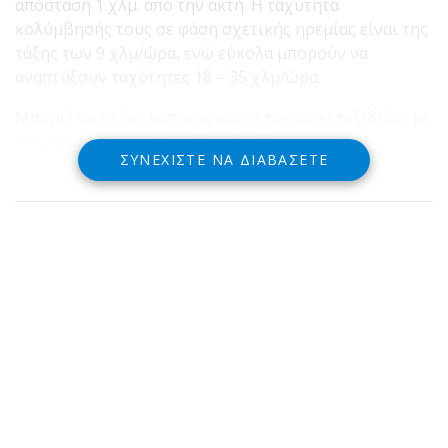
απόσταση 1 χλμ. από την ακτή. Η ταχύτητα
κολύμβησής τους σε φάση σχετικής ηρεμίας είναι της
τάξης των 9 χλμ/ώρα, ενώ εύκολα μπορούν να
αναπτύξουν ταχύτητες 18 – 35 χλμ/ώρα.
Μπορεί να τα δει κάποιος κοντά του όταν ταξιδεύει με
πλωτό μέσο στον Κορινθιακό κόλπο.
ΣΥΝΕΧΊΣΤΕ ΝΑ ΔΙΑΒΆΣΕΤΕ