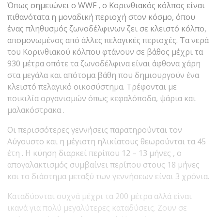
Όπως σημειώνει ο WWF , ο Κορινθιακός κόλπος είναι
πιθανότατα η μοναδική περιοχή στον κόσμο, όπου
ένας πληθυσμός ζωνοδέλφινων ζει σε κλειστό κόλπο,
απομονωμένος από άλλες πελαγικές περιοχές. Τα νερά
του Κορινθιακού κόλπου φτάνουν σε βάθος μέχρι τα
930 μέτρα οπότε τα ζωνοδέλφινα είναι άφθονα χάρη
στα μεγάλα και απότομα βάθη που δημιουργούν ένα
κλειστό πελαγικό οικοσύστημα. Τρέφονται με
ποικιλία οργανισμών όπως κεφαλόποδα, ψάρια και
μαλακόστρακα .
Οι περισσότερες γεννήσεις παρατηρούνται τον
Αύγουστο και η μέγιστη ηλικίατους θεωρούνται τα 45
έτη . Η κύηση διαρκεί περίπου 12 – 13 μήνες , ο
απογαλακτισμός συμβαίνει περίπου στους 18 μήνες
και το διάστημα μεταξύ των γεννήσεων είναι 3 χρόνια.
Καταδύονται συχνά μέχρι τα 200 μέτρα αλλά είναι
ικανά για πολύ μεγαλύτερες καταδύσεις. Ζουν σε