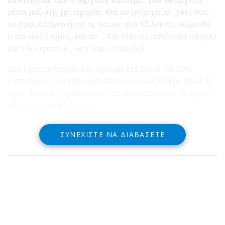
μέσα μαζικής μεταφοράς. Και αν υπάρχουν , εκεί που
το δρομολόγιο ήταν ας πούμε ανά 10 λεπτά , τώρα θα
είναι ανά 2 ώρες, και αν … Και όποιος προλάβει να μπει
(στο λεωφορείο , το τραμ, το τρόλεϊ.
Δεν έχουμε λεφτά, δεν έχουμε ενέργεια : με 30%
εισαγόμενη ηλεκτρική ενέργεια το καλοκαίρι, πάρε 8
ώρες διακοπή ημερησίως για να μπορέσουν να έχουν
όλοι ηλεκτρικό ρεύμα…
Για να δω , τη θες ακόμη τη χρεοκοπία ; ¨
ΣΥΝΕΧΊΣΤΕ ΝΑ ΔΙΑΒΆΣΕΤΕ