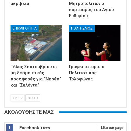
ακρίβεια
Μητροπολιτών ο
εορτασμός του Αγίου
Ευθυμίου
ΕΠΙΚΑΙΡΟΤΗΤΑ
ΠΟΛΙΤΙΣΜΟΣ
Τέλος Σεπτεμβρίου οι
Γράφει ιστορία ο
μη δεσμευτικές
Πολιτιστικός
προσφορές για “Νηρέα”
Τολοφώνας
και “Σελόντα”
PREV
NEXT
ΑΚΟΛΟΥΘΗΣΤΕ ΜΑΣ
Facebook
Like our page
Likes