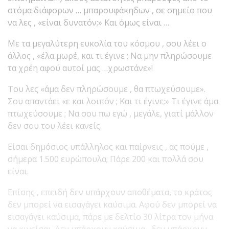
στόμα διάφορων … μπαρουφάκηδων , σε σημείο που
να λες , «είναι δυνατόν;» Και όμως είναι …
Με τα μεγαλύτερη ευκολία του κόσμου , σου λέει ο
άλλος , «έλα μωρέ, και τι έγινε ; Να μην πληρώσουμε
τα χρέη αφού αυτοί μας …χρωστάνε»!
Του λες «άμα δεν πληρώσουμε , θα πτωχεύσουμε».
Σου απαντάει «ε και λοιπόν ; Και τι έγινε;» Τι έγινε άμα
πτωχεύσουμε ; Να σου πω εγώ , μεγάλε, γιατί μάλλον
δεν σου του λέει κανείς.
Είσαι δημόσιος υπάλληλος και παίρνεις , ας πούμε ,
σήμερα 1.500 ευρώπουλα; Πάρε 200 και πολλά σου
είναι.
Επίσης , επειδή δεν υπάρχουν αποθέματα, το κράτος
δεν μπορεί να εισαγάγει καύσιμα. Αφού δεν μπορεί να
εισαγάγει καύσιμα, πάρε με δελτίο 30 λίτρα τον μήνα
να κινείσαι. Δεν υπάρχουν καύσιμα , δεν υπάρχουν