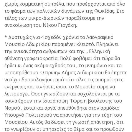
χωρίς κομματική ομπρέλα, που προέρχονται από όλο
το φάσμα των πολιτικών δυνάμεων της Φωκίδας. Στο
τέλος των μικρο-Δωρικών παραθέτουμε την
ανακοίνωση του Νίκου Γιογάκη.
* Δυστυχώς για 4 σχεδόν χρόνια το Λαογραφικό
Μουσείο Λδωρικίου παραμένει κλειστό. Πληρώνει
την ανικανότητα ανθρώπων και την… Ελληνική
αθάνατη γραφειοκρατία. Πολύ φοβάμαι ότι τώρα θα
έρθει κι ένας ακόμα εχθρός του , το μνημόνιο και το
μεσοπρόθεσμο. Ο πρώην Δήμος Λιδωρικίου θα έπρεπε
να έχει δρομολογήσει από τότε όλες τις απαραίτητες
ενέργειες και κινήσεις ώστε το Μουσείο τώρα να
λειτουργεί. Όσοι γνωρίζουν και ασχολούνται με τα
κοινά έχουν την ίδια άποψη. Τώρα η βουλευτής του
Νομού , έστω και αργά, απευθύνθηκε στον αρμόδιο
Υπουργό Πολιτισμού να απαντήσει για την τύχη του
Μουσείου. Αυτός θα δώσει τη γνωστή απάντηση , ότι
το γνωρίζουν οι υπηρεσίες το θέμα και το προωθούν