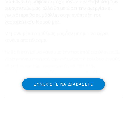
οποίων θα εξασφαλίσει όχι μόνον την επιβίωση των
οικογενειών μας, αλλά θα μειώσει την ανεργία και
γενικότερα θα συμβάλλει στην ανάπτυξη του
χαρισματικού Νομού μας..
Μεμονωμένα ο καθένας μας δεν μπορεί να φέρει
κανένα αποτέλεσμα.
Ήρθε η στιγμή να κάνουμε την προσπάθεια όλοι μαζί,
για την ανάσχεση και την αντιστροφή του δυσμενούς
κλίματος και της οικονομικής κατάστασης
συνολικότερα, στηριζόμενοι πρώτα από όλα στη
συλλογικότητα και κυρίως στις δικές μας δυνάμεις.
ΣΥΝΕΧΊΣΤΕ ΝΑ ΔΙΑΒΆΣΕΤΕ