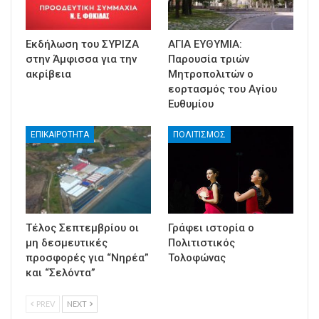
Εκδήλωση του ΣΥΡΙΖΑ
ΑΓΙΑ ΕΥΘΥΜΙΑ:
στην Άμφισσα για την
Παρουσία τριών
ακρίβεια
Μητροπολιτών ο
εορτασμός του Αγίου
Ευθυμίου
ΕΠΙΚΑΙΡΟΤΗΤΑ
ΠΟΛΙΤΙΣΜΟΣ
Τέλος Σεπτεμβρίου οι
Γράφει ιστορία ο
μη δεσμευτικές
Πολιτιστικός
προσφορές για “Νηρέα”
Τολοφώνας
και “Σελόντα”
PREV
NEXT