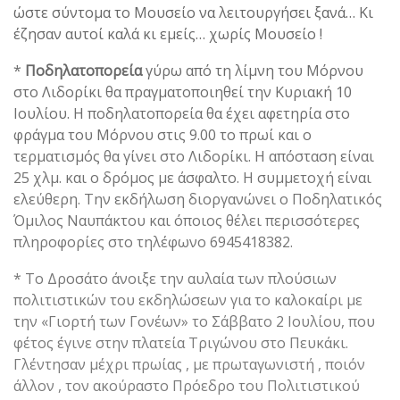
ώστε σύντομα το Μουσείο να λειτουργήσει ξανά… Κι
έζησαν αυτοί καλά κι εμείς… χωρίς Μουσείο !
*
Ποδηλατοπορεία
γύρω από τη λίμνη του Μόρνου
στο Λιδορίκι θα πραγματοποιηθεί την Κυριακή 10
Ιουλίου. Η ποδηλατοπορεία θα έχει αφετηρία στο
φράγμα του Μόρνου στις 9.00 το πρωί και ο
τερματισμός θα γίνει στο Λιδορίκι. Η απόσταση είναι
25 χλμ. και ο δρόμος με άσφαλτο. Η συμμετοχή είναι
ελεύθερη. Την εκδήλωση διοργανώνει ο Ποδηλατικός
Όμιλος Ναυπάκτου και όποιος θέλει περισσότερες
πληροφορίες στο τηλέφωνο 6945418382.
* Το Δροσάτο άνοιξε την αυλαία των πλούσιων
πολιτιστικών του εκδηλώσεων για το καλοκαίρι με
την «Γιορτή των Γονέων» το Σάββατο 2 Ιουλίου, που
φέτος έγινε στην πλατεία Τριγώνου στο Πευκάκι.
Γλέντησαν μέχρι πρωίας , με πρωταγωνιστή , ποιόν
άλλον , τον ακούραστο Πρόεδρο του Πολιτιστικού