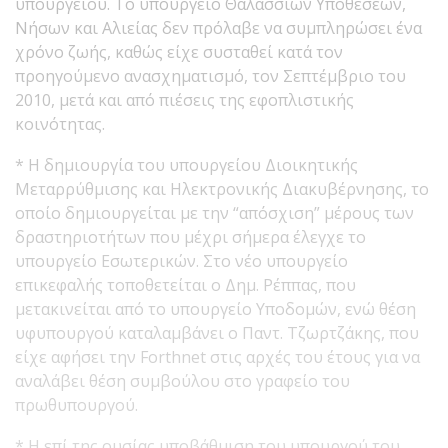
υπουργείου. Το υπουργείο Θαλασσίων Υποθέσεων,
Νήσων και Αλιείας δεν πρόλαβε να συμπληρώσει ένα
χρόνο ζωής, καθώς είχε συσταθεί κατά τον
προηγούμενο ανασχηματισμό, τον Σεπτέμβριο του
2010, μετά και από πιέσεις της εφοπλιστικής
κοινότητας.
* Η δημιουργία του υπουργείου Διοικητικής
Μεταρρύθμισης και Ηλεκτρονικής Διακυβέρνησης, το
οποίο δημιουργείται με την “απόσχιση” μέρους των
δραστηριοτήτων που μέχρι σήμερα έλεγχε το
υπουργείο Εσωτερικών. Στο νέο υπουργείο
επικεφαλής τοποθετείται ο Δημ. Ρέππας, που
μετακινείται από το υπουργείο Υποδομών, ενώ θέση
υφυπουργού καταλαμβάνει ο Παντ. Τζωρτζάκης, που
είχε αφήσει την Forthnet στις αρχές του έτους για να
αναλάβει θέση συμβούλου στο γραφείο του
πρωθυπουργού.
* Η επί της ουσίας υποβάθμιση του υπουργού του