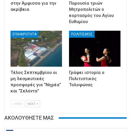
στην Άμφισσα για την
Παρουσία τριών
ακρίβεια
Μητροπολιτών ο
εορτασμός του Αγίου
Ευθυμίου
ΕΠΙΚΑΙΡΟΤΗΤΑ
ΠΟΛΙΤΙΣΜΟΣ
Τέλος Σεπτεμβρίου οι
Γράφει ιστορία ο
μη δεσμευτικές
Πολιτιστικός
προσφορές για “Νηρέα”
Τολοφώνας
και “Σελόντα”
PREV
NEXT
ΑΚΟΛΟΥΘΗΣΤΕ ΜΑΣ