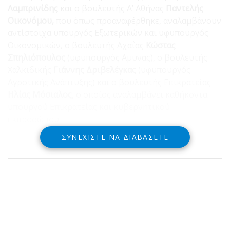
Λαμπρινίδης
και ο βουλευτής Α’ Αθήνας
Παντελής
Οικονόμου,
που όπως προαναφέρθηκε, αναλαμβάνουν
αντίστοιχα υπουργός Εξωτερικών και υφυπουργός
Οικονομικών, ο βουλευτής Αχαΐας
Κώστας
Σπηλιόπουλος
(υφυπουργός Αμυνας), ο βουλευτής
Χαλκιδικής
Γιάννης Δριβελέγκας
(υφυπουργός
Αγροτικής Ανάπτυξης) και ο βουλευτής Επικρατείας
Ηλίας Μόσιαλος
, ο οποίος αναλαμβάνει καθήκοντα
υπουργού Επικρατείας και κυβερνητικού
εκπροσώπου.
ΣΥΝΕΧΊΣΤΕ ΝΑ ΔΙΑΒΆΣΕΤΕ