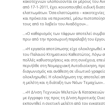
κακοτεχνιών υλοποιούνται εκ μέρους του Αν
από 17-1-2011, έχει κοινοποιηθεί ειδική δια
ελαττωμάτων. Όσα ελαττώματα – κακοτεχνίες
και πρόκειται να περικοπεί, μέσω πιστοποίη
τους από το λαβείν του Αναδόχου»…
…«Ο καθαρισμός των τάφρων αποτελεί συμβα
πριν από την προσωρινή παραλαβή του έργου
…«Η εργασία αποτύπωσης είχε ολοκληρωθεί κα
του Παλαιού Κτηματικού Καθεστώτος. Λόγω 
πολλές καθυστερήσεις και στη συνέχεια, επε
περιήλθε στη Νομαρχιακή Αυτοδιοίκηση, προκ
διαγωνισμός και ανάθεση σε ιδιωτικό γραφείο
ολοκληρωθεί. Η ολοκλήρωση της αποτελεί α
η μελέτη και η διάταξη των Νέων Τεμαχίων»
…«Η Δ/νση Τεχνικών Μελετών & Κατασκευών 
με έγγραφο της προς τη Δ/νση Αγροτικής Οικ
εκπονηθεί η σχετική μελέτη από τον εγκατε