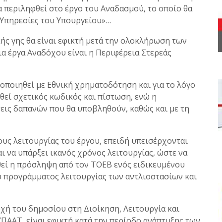
 περιληφθεί στο έργο του Αναδασμού, το οποίο θα
ές Υπηρεσίες του Υπουργείου»…
ής γης θα είναι εφικτή μετά την ολοκλήρωση των
α έργα Αναδόχου είναι η Περιφέρεια Στερεάς
ποιηθεί με Εθνική χρηματοδότηση και για το λόγο
θεί σχετικός κωδικός και πίστωση, ενώ η
εις δαπανών που θα υποβληθούν, καθώς και με τη
ους λειτουργίας του έργου, επειδή υπεισέρχονται
ι να υπάρξει ικανός χρόνος λειτουργίας, ώστε να
θεί η πρόσληψη από τον ΤΟΕΒ ενός ειδικευμένου
υ προγράμματος λειτουργίας των αντλιοστασίων και
ή του δημοσίου στη Διοίκηση, Λειτουργία και
ΠΑΑΤ, είναι εφικτή κατά την περίοδο ανάπτυξης των