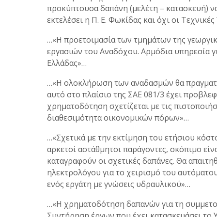
προκύπτουσα δαπάνη (μελέτη – κατασκευή) να
εκτελέσει η Π. Ε. Φωκίδας και όχι οι Τεχνικ
…«Η προετοιμασία των τμημάτων της γεωργικ
εργασιών του Αναδόχου. Αρμόδια υπηρεσία γι
Ελλάδας»…
…«Η ολοκλήρωση των αναδασμών θα πραγματο
αυτό στο πλαίσιο της ΣΑΕ 081/3 έχει προβλεφ
χρηματοδότηση σχετίζεται με τις πιστοποιήσ
διαθεσιμότητα οικονομικών πόρων»…
…«Σχετικά με την εκτίμηση του ετήσιου κόστ
αρκετοί αστάθμητοι παράγοντες, σκόπιμο είνα
καταγραφούν οι σχετικές δαπάνες. Θα απαιτη
ηλεκτρολόγου για το χειρισμό του αυτόματο
ενός εργάτη με γνώσεις υδραυλικού»…
…«Η χρηματοδότηση δαπανών για τη συμμετοχ
Συντήρηση έργων που έχει κατασκευάσει το Υ