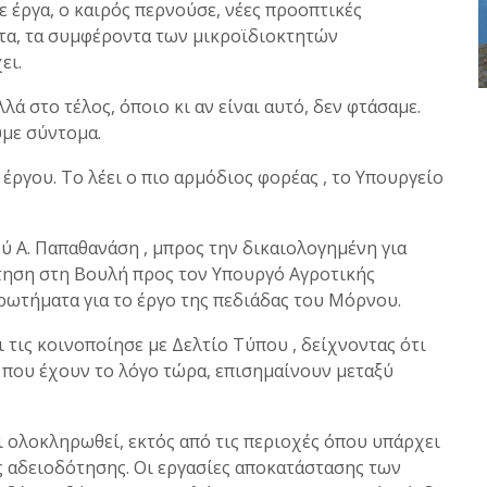
 έργα, ο καιρός περνούσε, νέες προοπτικές
ντα, τα συμφέροντα των μικροϊδιοκτητών
ει.
λά στο τέλος, όποιο κι αν είναι αυτό, δεν φτάσαμε.
υμε σύντομα.
υ έργου. Το λέει ο πιο αρμόδιος φορέας , το Υπουργείο
ύ Α. Παπαθανάση , μπρος την δικαιολογημένη για
τηση στη Βουλή προς τον Υπουργό Αγροτικής
ερωτήματα για το έργο της πεδιάδας του Μόρνου.
 τις κοινοποίησε με Δελτίο Τύπου , δείχνοντας ότι
οί που έχουν το λόγο τώρα, επισημαίνουν μεταξύ
ι ολοκληρωθεί, εκτός από τις περιοχές όπου υπάρχει
ής αδειοδότησης. Οι εργασίες αποκατάστασης των