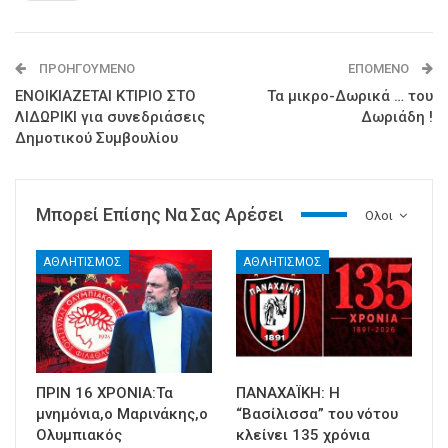
ΠΡΟΗΓΟΎΜΕΝΟ
ΕΠΌΜΕΝΟ
ΕΝΟΙΚΙΑZETAI ΚΤIΡΙΟ ΣΤΟ
Τα μικρο-Δωρικά … του
ΛΙΔΩΡΙΚΙ για συνεδριάσεις
Δωριάδη !
Δημοτικού Συμβουλίου
Μπορεί Επίσης Να Σας Αρέσει
Ολοι
ΑΘΛΗΤΙΣΜΟΣ
ΑΘΛΗΤΙΣΜΟΣ
ΠΡΙΝ 16 ΧΡΟΝΙΑ:Τα
ΠΑΝΑΧΑΪΚΗ: Η
μνημόνια,ο Μαρινάκης,ο
“Βασίλισσα” του νότου
Ολυμπιακός
κλείνει 135 χρόνια