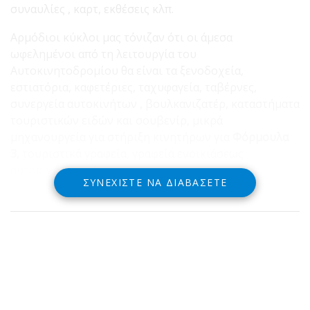
συναυλίες , καρτ, εκθέσεις κλπ.
Αρμόδιοι κύκλοι μας τόνιζαν ότι οι άμεσα
ωφελημένοι από τη λειτουργία του
Αυτοκινητοδρομίου θα είναι τα ξενοδοχεία,
εστιατόρια, καφετέριες, ταχυφαγεία, ταβέρνες,
συνεργεία αυτοκινήτων , βουλκανιζατέρ, καταστήματα
τουριστικών ειδών και σουβενίρ, μικρά
μηχανουργεία για στήριξη κινητήρων για
Φόρμουλα
3,
τουριστικά γραφεία, γραφεία ενοικιάσεως
αυτοκινήτων κ.ά.
ΣΥΝΕΧΊΣΤΕ ΝΑ ΔΙΑΒΆΣΕΤΕ