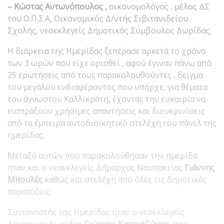
– Κώστας Αντωνόπουλος ,
οικονομολόγος , μέλος ΔΣ
του Ο.Π.Σ.Α, Οικονομικός Δ/ντής Σιβιτανιδείου
Σχολής, νεοεκλεγείς Δημοτικός Σύμβουλος Δωρίδας.
Η διάρκεια της Ημερίδας ξεπέρασε αρκετά το χρόνο
των 3 ωρών που είχε ορισθεί , αφού έγιναν πάνω από
25 ερωτήσεις από τους παρακολουθούντες , δείγμα
του μεγάλου ενδιαφέροντος που υπήρχε, για θέματα
του άγνωστου Καλλικράτη, έχοντας την ευκαιρία να
εισπράξουν χρήσιμες απαντήσεις και διευκρινίσεις
από τα έμπειρα αυτοδιοικητικό στελέχη του πάνελ της
ημερίδας.
Μεταξύ αυτών που παρακολούθησαν την ημερίδα
ήταν και ο νεοεκλεγείς Δήμαρχος Ναυπακτίας
Γιάννης
Μπουλές
καθώς και στελέχη από όλες τις δημοτικές
παρατάξεις.
Συντονιστής της Ημερίδας ήταν ο νεοεκλεγείς
Δήμαρχος Δωρίδας
Γιώργος Καπεντζώνης
, που