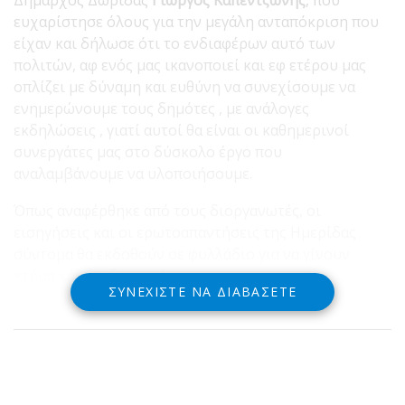
ευχαρίστησε όλους για την μεγάλη ανταπόκριση που
είχαν και δήλωσε ότι το ενδιαφέρων αυτό των
πολιτών, αφ ενός μας ικανοποιεί και εφ ετέρου μας
οπλίζει με δύναμη και ευθύνη να συνεχίσουμε να
ενημερώνουμε τους δημότες , με ανάλογες
εκδηλώσεις , γιατί αυτοί θα είναι οι καθημερινοί
συνεργάτες μας στο δύσκολο έργο που
αναλαμβάνουμε να υλοποιήσουμε.
Όπως αναφέρθηκε από τους διοργανωτές, οι
εισηγήσεις και οι ερωτοαπαντήσεις της Ημερίδας
σύντομα θα εκδοθούν σε φυλλάδιο για να γίνουν
κτήμα κάθε ενδιαφερόμενου.
ΣΥΝΕΧΊΣΤΕ ΝΑ ΔΙΑΒΆΣΕΤΕ