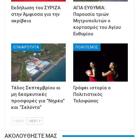
Εκδήλωση του ΣΥΡΙΖΑ
ΑΓΙΑ ΕΥΘΥΜΙΑ:
στην Άμφισσα για την
Παρουσία τριών
ακρίβεια
Μητροπολιτών ο
εορτασμός του Αγίου
Ευθυμίου
ΕΠΙΚΑΙΡΟΤΗΤΑ
ΠΟΛΙΤΙΣΜΟΣ
Τέλος Σεπτεμβρίου οι
Γράφει ιστορία ο
μη δεσμευτικές
Πολιτιστικός
προσφορές για “Νηρέα”
Τολοφώνας
και “Σελόντα”
PREV
NEXT
ΑΚΟΛΟΥΘΗΣΤΕ ΜΑΣ