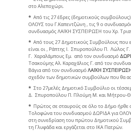
στο Αλεποχώρι.
*
Από τις 27 έδρες (δημοτικούς συμβούλους) 
ΟΛΟΥΣ του Γ.Καπεντζώνη , τις 9 ο συνδυασμό
συνδυασμός ΛΑΪΚΗ ΣΥΣΠΕΙΡΩΣΗ του Χρ. Τρια
*
Από τους 27 Δημοτικούς Συμβούλους που εκ
είναι οι , Ράπτης Ι. Σπυροπούλου Π. Λώλος Γ
Γ. Χαραλάμπους Εμ. από τον συνδυασμό
ΔΩΡΙ
Τσακούμης Αλ. Καραχάλιος Γ. από τον συνδυ
Βάγια από τον συνδυασμό
ΛΑΪΚΗ ΣΥΣΠΕΙΡΩΣ
σχεδόν των δημοτικών συμβούλων που θα ασχ
*
Στο 27μελές Δημοτικό Συμβούλιο οι τέσσερ
Δ. Σπυροπούλου Π. Πλούμη Μ. και Μήτρου-Θε
*
Πρώτος σε σταυρούς σε όλο το Δήμο ήρθε
Τολοφώνα του συνδυασμού ΔΩΡΙΔΑ για ΟΛΟΥΣ
στη συνεδρίαση του πρώτου Δημοτικού Συμβο
τη Γλυφάδα και εργάζεται στο ΙΚΑ Πατρών.