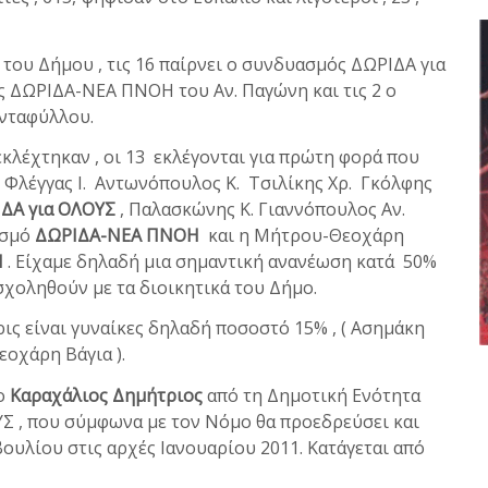
του Δήμου , τις 16 παίρνει ο συνδυασμός ΔΩΡΙΔΑ για
ς ΔΩΡΙΔΑ-ΝΕΑ ΠΝΟΗ του Αν. Παγώνη και τις 2 ο
νταφύλλου.
λέχτηκαν , οι 13 εκλέγονται για πρώτη φορά που
. Φλέγγας Ι. Αντωνόπουλος Κ. Τσιλίκης Χρ. Γκόλφης
ΔΑ για ΟΛΟΥΣ
, Παλασκώνης Κ. Γιαννόπουλος Αν.
ασμό
ΔΩΡΙΔΑ-ΝΕΑ ΠΝΟΗ
και η Μήτρου-Θεοχάρη
Η
. Είχαμε δηλαδή μια σημαντική ανανέωση κατά 50%
οληθούν με τα διοικητικά του Δήμο.
ις είναι γυναίκες δηλαδή ποσοστό 15% , ( Ασημάκη
οχάρη Βάγια ).
 ο
Καραχάλιος Δημήτριος
από τη Δημοτική Ενότητα
 , που σύμφωνα με τον Νόμο θα προεδρεύσει και
υλίου στις αρχές Ιανουαρίου 2011. Κατάγεται από