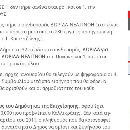
Η δεν πήρε κανένα σταυρό , και σε 1, την
ΥΣ.
υς πήρε ο συνδυασμός ΔΩΡΙΔΑ-ΝΕΑ ΠΝΟΗ ( σ.σ. είναι
που πήρε τα μισά από τα 280 έργα τη προηγούμενη
ο Γ. Καπεντζώνης ) .
 Δήμου τα 32 κέρδισε ο συνδυασμός
ΔΩΡΙΔΑ για
ς
ΔΩΡΙΔΑ-ΝΕΑ ΠΝΟΗ
του Παγώνη και 1, αυτό του
ου Τριανταφύλου.
ι αρχές Ιανουαρίου θα εκλεγούν με ψηφοφορία οι 4
 Συμβουλίου μετά από εισήγηση που θα φέρει ο
θα ορισθούν και οι αρμοδιότητες του κάθε
ος του Δημότη
και της
Επιχείρησης
, αφού έχει
0.000 που προβλέπει ο Καλλικράτης . Εάν κατά την
αρτίου του 2011, ο πληθυσμός που θα καταγραφεί
τη δυνατότητα ο Δήμος να ορίσει και Συνήγορο του