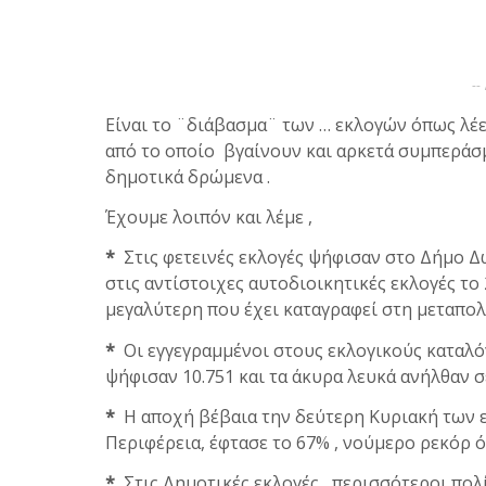
--
Είναι το ¨διάβασμα¨ των … εκλογών όπως λέε
από το οποίο βγαίνουν και αρκετά συμπεράσμ
δημοτικά δρώμενα .
Έχουμε λοιπόν και λέμε ,
*
Στις φετεινές εκλογές ψήφισαν στο Δήμο Δω
στις αντίστοιχες αυτοδιοικητικές εκλογές το 
μεγαλύτερη που έχει καταγραφεί στη μεταπολ
*
Οι εγγεγραμμένοι στους εκλογικούς καταλόγ
ψήφισαν 10.751 και τα άκυρα λευκά ανήλθαν σ
*
Η αποχή βέβαια την δεύτερη Κυριακή των ε
Περιφέρεια, έφτασε το 67% , νούμερο ρεκόρ 
*
Στις Δημοτικές εκλογές , περισσότεροι πολίτ