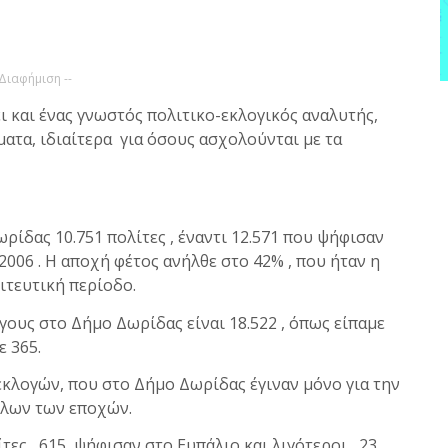
 Διαφήμιση --
ι και ένας γνωστός πολιτικο-εκλογικός αναλυτής,
ατα, ιδιαίτερα για όσους ασχολούνται με τα
ρίδας 10.751 πολίτες , έναντι 12.571 που ψήφισαν
2006 . Η αποχή φέτος ανήλθε στο 42% , που ήταν η
ιτευτική περίοδο.
ους στο Δήμο Δωρίδας είναι 18.522 , όπως είπαμε
ε 365.
κλογών, που στο Δήμο Δωρίδας έγιναν μόνο για την
όλων των εποχών.
ες , 615, ψήφισαν στο Ευπάλιο και λιγότεροι , 23 ,