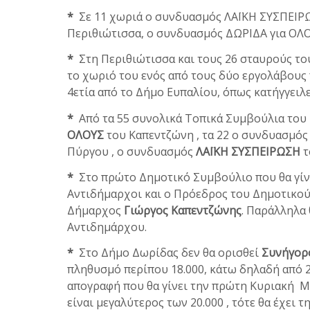
*
Σε 11 χωριά ο συνδυασμός ΛΑΪΚΗ ΣΥΣΠΕΙΡΩΣ
Περιθιώτισσα, ο συνδυασμός ΔΩΡΙΔΑ για ΟΛΟ
*
Στη Περιθιώτισσα και τους 26 σταυρούς το
το χωριό του ενός από τους δύο εργολάβους 
4ετία από το Δήμο Ευπαλίου, όπως κατήγγειλε 
*
Από τα 55 συνολικά Τοπικά Συμβούλια του
ΟΛΟΥΣ
του Καπεντζώνη , τα 22 ο συνδυασμό
Πύργου , ο συνδυασμός
ΛΑΪΚΗ ΣΥΣΠΕΙΡΩΣΗ
τ
*
Στο πρώτο Δημοτικό Συμβούλιο που θα γίνε
Αντιδήμαρχοι και ο Πρόεδρος του Δημοτικού
Δήμαρχος
Γιώργος Καπεντζώνης
. Παράλληλα 
Αντιδημάρχου.
*
Στο Δήμο Δωρίδας δεν θα ορισθεί
Συνήγορ
πληθυσμό περίπου 18.000, κάτω δηλαδή από 2
απογραφή που θα γίνει την πρώτη Κυριακή Μ
είναι μεγαλύτερος των 20.000 , τότε θα έχει 