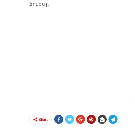
Δημότη .
-
Share