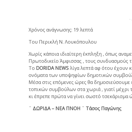
-
Χρόνος ανάγνωσης: 19 λεπτά
Του Περικλή Ν. Λουκόπουλου
Χωρίς κάποια ιδιαίτερη έκπληξη , όπως αναμ
Πρωτοδικείο Άμφισσας , τους συνδυασμούς το
Το
DORIDA NEWS
λίγα λεπτά αφ ότου έχουν κα
ονόματα των υποψηφίων δημοτικών συμβού
Μέσα στις επόμενες ώρες θα δημοσιεύσουμε κ
τοπικών συμβούλων στα χωριά , γιατί μέχρι 
κι έπρεπε πρώτα να γίνει σωστό τσεκάρισμα 
¨ ΔΩΡΙΔΑ – ΝΕΑ ΠΝΟΗ ¨ Τάσος Παγώνης