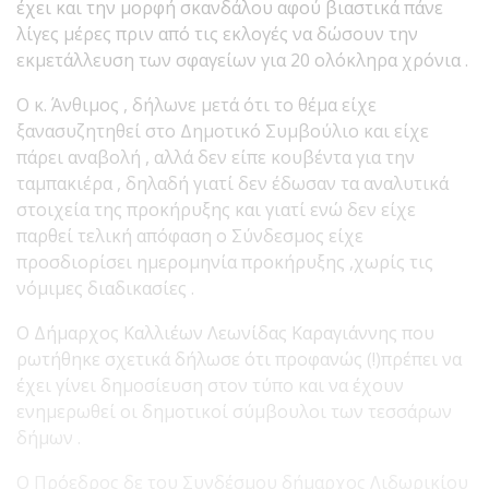
έχει και την μορφή σκανδάλου αφού βιαστικά πάνε
λίγες μέρες πριν από τις εκλογές να δώσουν την
εκμετάλλευση των σφαγείων για 20 ολόκληρα χρόνια .
Ο κ. Άνθιμος , δήλωνε μετά ότι το θέμα είχε
ξανασυζητηθεί στο Δημοτικό Συμβούλιο και είχε
πάρει αναβολή , αλλά δεν είπε κουβέντα για την
ταμπακιέρα , δηλαδή γιατί δεν έδωσαν τα αναλυτικά
στοιχεία της προκήρυξης και γιατί ενώ δεν είχε
παρθεί τελική απόφαση ο Σύνδεσμος είχε
προσδιορίσει ημερομηνία προκήρυξης ,χωρίς τις
νόμιμες διαδικασίες .
Ο Δήμαρχος Καλλιέων Λεωνίδας Καραγιάννης που
ρωτήθηκε σχετικά δήλωσε ότι προφανώς (!)πρέπει να
έχει γίνει δημοσίευση στον τύπο και να έχουν
ενημερωθεί οι δημοτικοί σύμβουλοι των τεσσάρων
δήμων .
Ο Πρόεδρος δε του Συνδέσμου δήμαρχος Λιδωρικίου