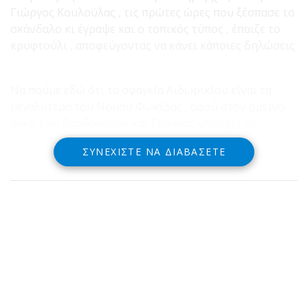
Γιώργος Κουλούλας , τις πρώτες ώρες που ξέσπασε το
σκάνδαλο κι έγραψε και ο τοπικός τύπος , έπαιζε το
κρυφτούλι , αποφεύγοντας να κάνει κάποιες δηλώσεις
.
Να πούμε εδώ ότι τα σφαγεία Λιδωρικίου είναι τα
μεγαλύτερα του Νομού Φωκίδας , αφού στον ορεινό
όγκο των Βαρδουσίων και Γκιώνας υπάρχει το
μεγαλύτερο κομμάτι της κτηνοτροφίας .
ΣΥΝΕΧΊΣΤΕ ΝΑ ΔΙΑΒΆΣΕΤΕ