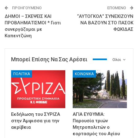
ΠΡΟΗΓΟΎΜΕΝΟ
ΕΠΌΜΕΝΟ
ΔΗΜΟΙ – ΣΚΕΨΕΙΣ ΚΑΙ
“ΑΥΤΟΓΚΟΛ” ΣΥΝΕΧΙΖΟΥΝ
ΠΡΟΒΛΗΜΑΤΙΣΜΟΙ * Γιατι
ΝΑ ΒΑΖΟΥΝ ΣΤΟ ΠΑΣΟΚ
συνεργάζομαι με
ΦΩΚΙΔΑΣ
Καπεντζώνη
Μπορεί Επίσης Να Σας Αρέσει
Ολοι
ΠΟΛΙΤΙΚΑ
ΚΟΙΝΩΝΙΚΑ
Εκδήλωση του ΣΥΡΙΖΑ
ΑΓΙΑ ΕΥΘΥΜΙΑ:
στην Άμφισσα για την
Παρουσία τριών
ακρίβεια
Μητροπολιτών ο
εορτασμός του Αγίου