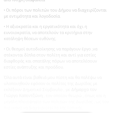
• Οι πόροι των πολιτών του Δήμου να διαχειρίζονται
με εντιμότητα και λογοδοσία.
• Η αξιοκρατία και η εργατικότητα και όχι η
ευνοιοκρατία, να αποτελούν τα κριτήρια στην
κατάληψη θέσεων ευθύνης.
• Οι θεσμοί αυτοδιοίκησης να παράγουν έργο ,να
στέκονται δίπλα στον πολίτη και αντί για εστίες
διαφθοράς και σπατάλης πόρων να αποτελέσουν
εστίες ανάπτυξης και προόδου.
Όλα αυτά είναι βαθειά μου πίστη και θα παλέψω να
υλοποιηθούν εφόσον οι πολίτες της Δωρίδας με
εκλέξουν Δημοτικό Σύμβουλο , με
Δήμαρχο τον
Γιώργο Καπεντζώνη
, τον οποίον θεωρώ , όπως και η
μεγάλη πλειοψηφία των πολιτών της Δωρίδας , ως τον
πιο ικανό να διαχειριστεί τα της τοπικής