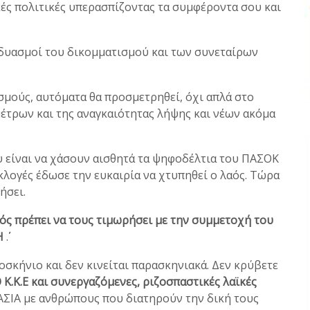
κές πολιτικές υπερασπίζοντας τα συμφέροντα σου και
υνδυασμοί του δικομματισμού και των συνεταίρων
ούς, αυτόματα θα προσμετρηθεί, όχι απλά στο
έτρων και της αναγκαιότητας λήψης και νέων ακόμα
ου είναι να χάσουν αισθητά τα ψηφοδέλτια του ΠΑΣΟΚ
εκλογές έδωσε την ευκαιρία να χτυπηθεί ο λαός. Τώρα
ήσει.
ός πρέπει να τους τιμωρήσει με την συμμετοχή του
Η
΄΄.
προσκήνιο και δεν κινείται παρασκηνιακά. Δεν κρύβετε
.Κ.Ε και συνεργαζόμενες, ριζοσπαστικές λαϊκές
ΑΣΙΑ με ανθρώπους που διατηρούν την δική τους