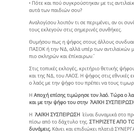
• Πότε και πού συγκρούστηκαν με τις αντιλαϊ
αυτά των παιδιών σου?
Αναλογίσου λοιπόν τι σε περιμένει, αν οι σ
τους εκλεγούν στις σημερινές συνθήκες.
Θυμήσου πως η ψήφος στους άλλους συνδυασμ
ΠΑΣΟΚ ή την ΝΔ, αλλά υπέρ των αντιλαϊκών μ
πιο σκληρών και ΄΄επίκαιρων΄΄.
Στις τοπικές εκλογές, κριτήριο θετικής ψήφ
και της ΝΔ, του ΛΑΟΣ. Η ψήφος στις εθνικές 
ο λαός με την ψήφο του πρέπει να τους τιμωρ
Η
Αποχή επίσης τιμώρησε τον λαό. Τώρα ο λα
και με την ψήφο του στην ΄΄ ΛΑΪΚΗ ΣΥΣΠΕΙΡΩΣ
Η ΄΄
ΛΑΪΚΗ ΣΥΣΠΕΙΡΩΣΗ
΄΄ είναι δυναμικά στο 
πίσω από το δάχτυλο της.
ΣΤΗΡΙΖΕΤΕ ΑΠΟ ΤΟ Κ
δυνάμεις.
Κάνει και επιδιώκει πλατιά ΣΥΝΕΡΓ