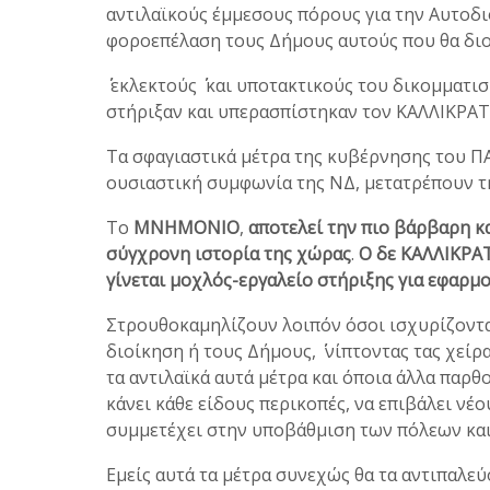
αντιλαϊκούς έμμεσους πόρους για την Αυτοδι
φοροεπέλαση τους Δήμους αυτούς που θα διο
΄΄ εκλεκτούς ΄΄ και υποτακτικούς του δικομμ
στήριξαν και υπερασπίστηκαν τον ΚΑΛΛΙΚΡΑΤ
Τα σφαγιαστικά μέτρα της κυβέρνησης του Π
ουσιαστική συμφωνία της ΝΔ, μετατρέπουν 
Το
ΜΝΗΜΟΝΙΟ
,
αποτελεί την πιο βάρβαρη κ
σύγχρονη ιστορία της χώρας
.
Ο δε ΚΑΛΛΙΚΡΑΤ
γίνεται μοχλός-εργαλείο στήριξης για εφα
Στρουθοκαμηλίζουν λοιπόν όσοι ισχυρίζοντα
διοίκηση ή τους Δήμους, ΄΄ νίπτοντας τας χείρ
τα αντιλαϊκά αυτά μέτρα και όποια άλλα παρθ
κάνει κάθε είδους περικοπές, να επιβάλει νέο
συμμετέχει στην υποβάθμιση των πόλεων και
Εμείς αυτά τα μέτρα συνεχώς θα τα αντιπαλεύ