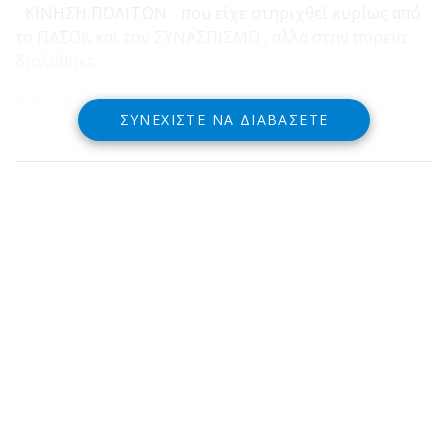
¨ΚΙΝΗΣΗ ΠΟΛΙΤΩΝ¨ που είχε στηριχθεί κυρίως από
το ΠΑΣΟΚ και τον ΣΥΝΑΣΠΙΣΜΟ , αλλά στην πορεία
διαλύθηκε .
P.Doriadis .-
ΣΥΝΕΧΊΣΤΕ ΝΑ ΔΙΑΒΆΣΕΤΕ